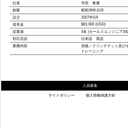
社長
半田 将康
創業
昭和39年10月
設立
2007年5月
$83,000 (USD)
資本金
従業員
4名 (セールスエンジニア3名
対応言語
日本語 英語
業務内容
溶接／クリンチナット及び
トレーニング
人員募集
サイトポリシー
個人情報保護方針
Cop