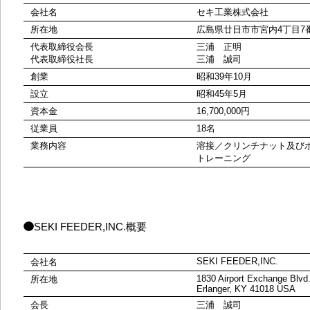
会社名
セキ工業株式会社
所在地
広島県廿日市市宮内4丁目7
代表取締役会長
三浦 正明
代表取締役社長
三浦 誠司
創業
昭和39年10月
設立
昭和45年5月
資本金
16,700,000円
従業員
18名
業務内容
溶接／クリンチナット及び
トレーニング
SEKI FEEDER,INC.概要
SEKI FEEDER,INC.
会社名
1830 Airport Exchange Blvd.
所在地
Erlanger, KY 41018 USA
会長
三浦 誠司